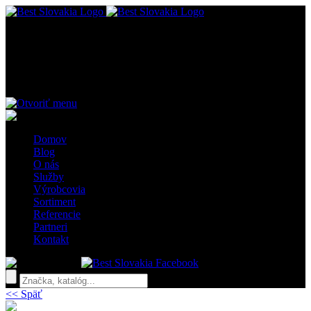
MENU
Hotel Pax - Trenčianské Teplice
Domov
Blog
O nás
Služby
Výrobcovia
Sortiment
Referencie
Partneri
Kontakt
x
<< Späť