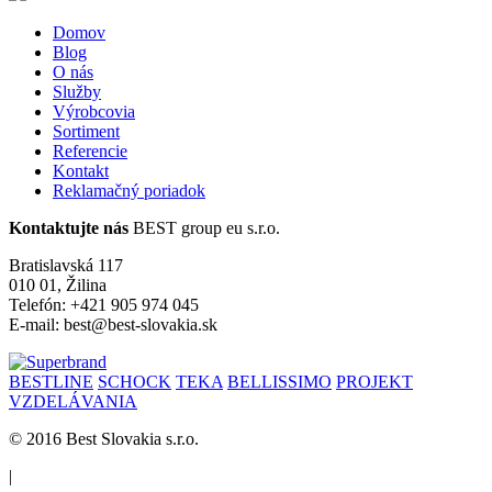
Domov
Blog
O nás
Služby
Výrobcovia
Sortiment
Referencie
Kontakt
Reklamačný poriadok
Kontaktujte nás
BEST group eu s.r.o.
Bratislavská 117
010 01, Žilina
Telefón: +421 905 974 045
E-mail: best@best-slovakia.sk
BESTLINE
SCHOCK
TEKA
BELLISSIMO
PROJEKT
VZDELÁVANIA
© 2016 Best Slovakia s.r.o.
|