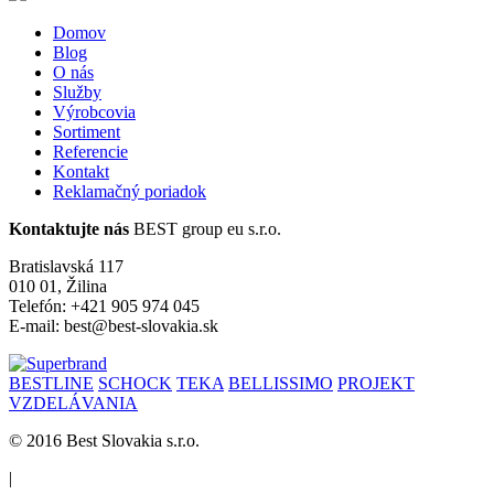
Domov
Blog
O nás
Služby
Výrobcovia
Sortiment
Referencie
Kontakt
Reklamačný poriadok
Kontaktujte nás
BEST group eu s.r.o.
Bratislavská 117
010 01, Žilina
Telefón: +421 905 974 045
E-mail: best@best-slovakia.sk
BESTLINE
SCHOCK
TEKA
BELLISSIMO
PROJEKT
VZDELÁVANIA
© 2016 Best Slovakia s.r.o.
|