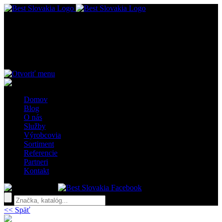
MENU
Knihkupectvá Panta Rhei
Domov
Blog
O nás
Služby
Výrobcovia
Sortiment
Referencie
Partneri
Kontakt
x
<< Späť