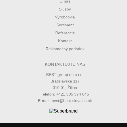
O nás
Služby
Výrobcovia
Sortiment
Referencie
Kontakt
Reklamačný poriadok
KONTAKTUJTE NÁS
BEST group eu s.r.o.
Bratislavská 117
010 01, Žilina
Telefón: +421 905 974 045
E-mail: best@best-slovakia.sk