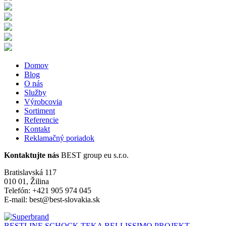
Domov
Blog
O nás
Služby
Výrobcovia
Sortiment
Referencie
Kontakt
Reklamačný poriadok
Kontaktujte nás
BEST group eu s.r.o.
Bratislavská 117
010 01, Žilina
Telefón: +421 905 974 045
E-mail: best@best-slovakia.sk
BESTLINE
SCHOCK
TEKA
BELLISSIMO
PROJEKT