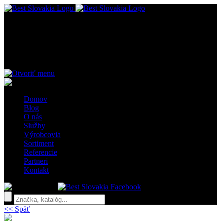
MENU
Vizualizácia 15
Domov
Blog
O nás
Služby
Výrobcovia
Sortiment
Referencie
Partneri
Kontakt
x
<< Späť