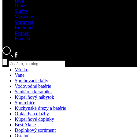
Blog
O nás
Služby
Výrobcovia
Sortiment
Referencie
Partneri
Kontakt
x
Všetko
Vane
Sprchovacie kúty
Vodovodné batérie
Sanitárna keramika
Kúpeľňový nábytok
Spotrebiče
Kuchynské drezy a batérie
Obklady a dlažby
Kúpeľňové doplnky
Best Akcie
Doplnkový sortiment
Ostatné